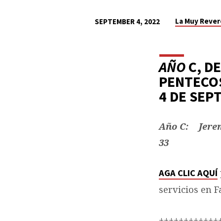
La Muy Rever
SEPTEMBER 4, 2022
LLEGAR
A
AÑO
C, D
PENTECOS
SER
4 DE SE
Y
Año C: Jeremí
SER:
33
PENTECOSTES
AGA CLIC AQUÍ
13
servicios en 
++++++++++++