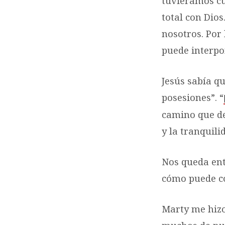
tuviéramos cu
total con Dio
nosotros. Por
puede interpon
Jesús sabía qu
posesiones”. “
camino que de
y la tranquili
Nos queda ento
cómo puede c
Marty me hizo 