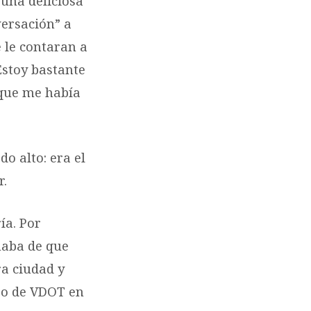
una deliciosa
versación” a
 le contaran a
Estoy bastante
que me había
o alto: era el
r.
ía. Por
maba de que
ra ciudad y
tro de VDOT en