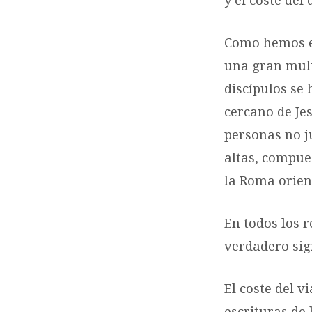
Como hemos es
una gran multi
discípulos se 
cercano de Jes
personas no j
altas, compue
la Roma orien
En todos los r
verdadero sign
El coste del v
escrituras de 