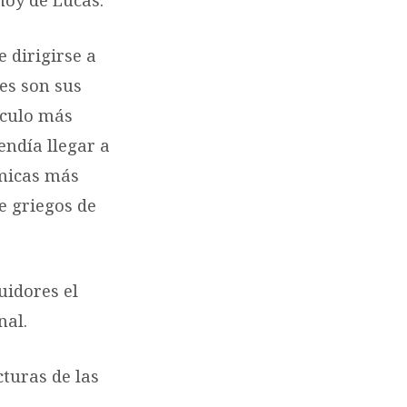
 dirigirse a
nes son sus
rculo más
endía llegar a
ómicas más
e griegos de
uidores el
nal.
cturas de las