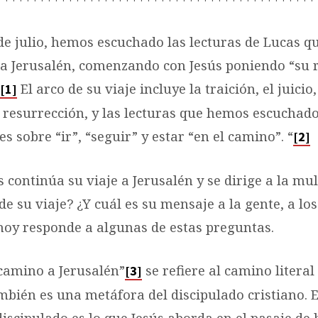
de julio, hemos escuchado las lecturas de Lucas qu
s a Jerusalén, comenzando con Jesús poniendo “su r
El arco de su viaje incluye la traición, el juicio
[1]
a resurrección, y las lecturas que hemos escuchado
s sobre “ir”, “seguir” y estar “en el camino”. “
[2]
 continúa su viaje a Jerusalén y se dirige a la mul
 de su viaje? ¿Y cuál es su mensaje a la gente, a los
hoy responde a algunas de estas preguntas.
 camino a Jerusalén”
se refiere al camino literal
[3]
mbién es una metáfora del discipulado cristiano. E
 discipulado es lo que Jesús aborda en el pasaje de