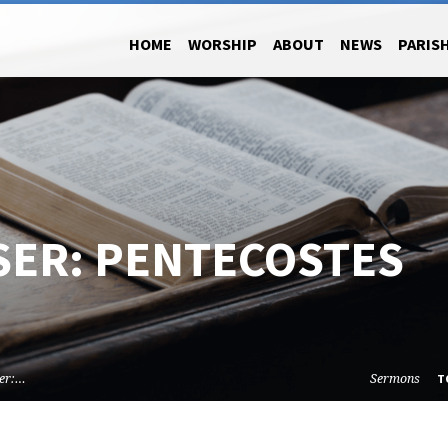
HOME
WORSHIP
ABOUT
NEWS
PARISH
 SER: PENTECOSTES
ser:…
Sermons
T