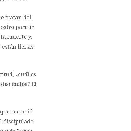
e tratan del
ostro para ir
, la muerte y,
 están llenas
titud, ¿cuál es
 discípulos? El
 que recorrió
l discipulado
 hoy de Lucas.