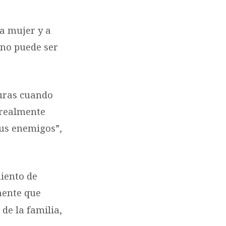
la mujer y a
 no puede ser
duras cuando
 realmente
tus enemigos”,
iento de
mente que
de la familia,