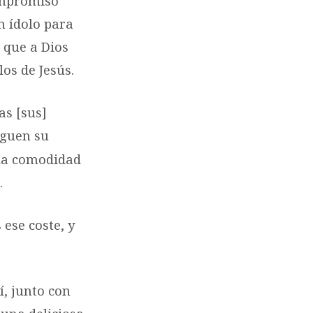
ompromiso
n ídolo para
 que a Dios
os de Jesús.
as [sus]
iguen su
 la comodidad
.
 ese coste, y
í, junto con