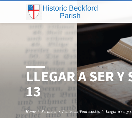
LLEGAR A SER Y
13
Home
Sermons
Pentecost/Pentecostés
Llegar a ser y 