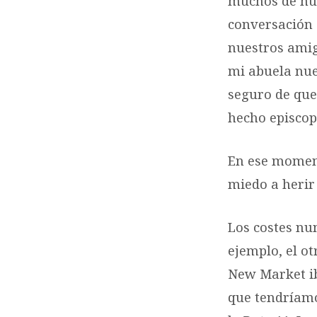
muchos de nue
conversación 
nuestros amig
mi abuela nue
seguro de que 
hecho episcop
En ese moment
miedo a herir
Los costes nu
ejemplo, el o
New Market ib
que tendríamo