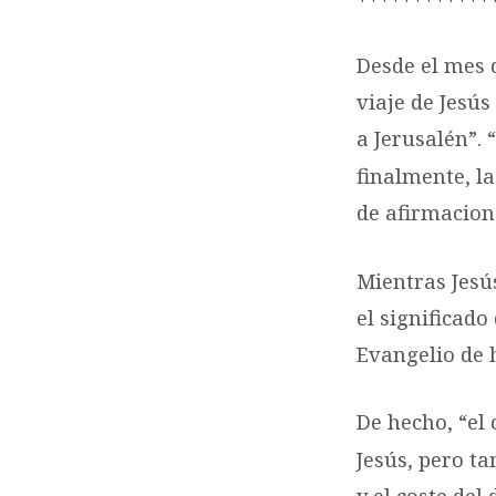
Desde el mes 
viaje de Jesú
a Jerusalén”. “
finalmente, l
de afirmacione
Mientras Jesús
el significado
Evangelio de 
De hecho, “el
Jesús, pero ta
y el coste del